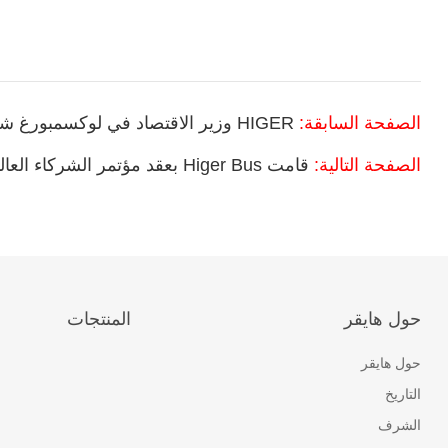
الصفحة السابقة:
HIGER وزير الاقتصاد في لوكسمبورغ شاهد تصدير دفعة من حافلات كهربائية نقية HIGER زار
الصفحة التالية:
قامت Higer Bus بعقد مؤتمر الشركاء العالمي بنجاح
حول هايقر
المنتجات
حول هايقر
التاريخ
الشرف