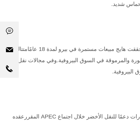
بحماس شديد.
دخلت شركة هايج السوق البيروفية في عام 2006، وبفضل الجهود المستمرة والابتكارالمستمر على مدار السنوات، حققت هايج مبيعات مستمرة في بيرو لمدة 18 عامًامتتالية.
ارية الصينية المشهورة والمرموقة في السوق البيروفية.وفي مجالات نقل
 البيروفية.
دعمًا للنقل الأخضر خلال اجتماع APEC
المقررعقده